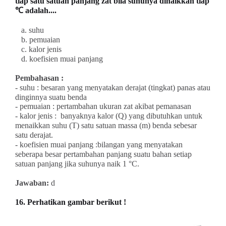
tiap satu satuan panjang zat bila suhunya dinaikkan tiap
℃ adalah....
a. suhu
b. pemuaian
c. kalor jenis
d. koefisien muai panjang
Pembahasan :
- suhu : besaran yang menyatakan derajat (tingkat) panas atau
dinginnya suatu benda
- pemuaian : pertambahan ukuran zat akibat pemanasan
- kalor jenis :
banyaknya kalor (Q) yang dibutuhkan untuk
menaikkan suhu (T) satu satuan massa (m) benda sebesar
satu derajat.
- koefisien muai panjang :
bilangan yang menyatakan
seberapa besar pertambahan
panjang suatu bahan setiap
satuan panjang jika suhunya naik 1 °C.
Jawaban:
d
16. Perhatikan gambar berikut !