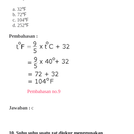
a. 32
℉
b. 72
℉
c. 104
℉
d. 252
℉
Pembahasan :
Pembahasan no.9
Jawaban :
c
10. Suhu suhu suatu zat diukur menggunakan