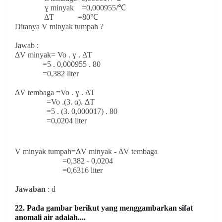
ɣ minyak =0,000955/℃
ΔT =80℃
Ditanya V minyak tumpah ?
Jawab :
ΔV minyak= Vo . ɣ . ΔT
=5 . 0,000955 . 80
=0,382 liter
ΔV tembaga =Vo . ɣ . ΔT
=Vo .(3. α). ΔT
=5 . (3. 0,000017) . 80
=0,0204 liter
V minyak tumpah=ΔV minyak - ΔV tembaga
=0,382 - 0,0204
=0,6316 liter
Jawaban
: d
22. Pada gambar berikut yang menggambarkan sifat
anomali air adalah....