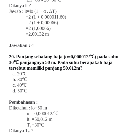
Ditanya lt ?
Jawab : lt=lo (1 + α . ΔT)
=2 (1 + 0,000011.60)
=2 (1 + 0,00066)
=2 (1,00066)
=2,00132 m
Jawaban :
c
20. Panjang sebatang baja (α=0,000012/℃) pada suhu
30℃ panjangnya 50 m. Pada suhu berapakah baja
tersebut memiliki panjang 50,012m?
a. 20℃
b. 30℃
c. 40℃
d. 50℃
Pembahasan :
Diketahui : lo=50 m
α =0,000012/℃
lt =50,012 m
T₁=30℃
Ditanya T₂ ?