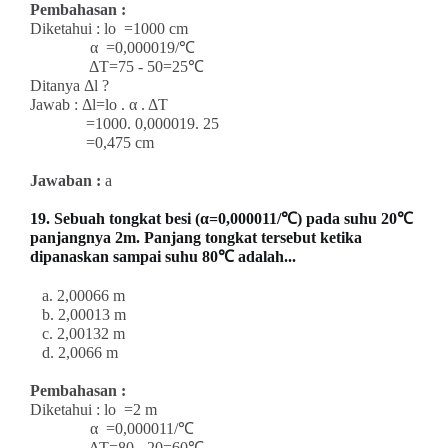
Pembahasan :
Diketahui : lo =1000 cm
α =0,000019/℃
ΔT=75 - 50=25℃
Ditanya Δl ?
Jawab : Δl=lo . α . ΔT
=1000. 0,000019. 25
=0,475 cm
Jawaban :
a
19. Sebuah tongkat besi (α=0,000011/℃) pada suhu 20℃
panjangnya 2m. Panjang tongkat tersebut ketika
dipanaskan sampai suhu 80℃ adalah...
a. 2,00066 m
b. 2,00013 m
c. 2,00132 m
d. 2,0066 m
Pembahasan :
Diketahui : lo =2 m
α =0,000011/℃
ΔT=80 - 20=60℃