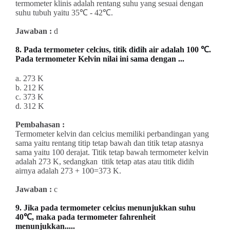
termometer klinis adalah rentang suhu yang sesuai dengan
suhu tubuh yaitu
35℃ - 42℃.
Jawaban :
d
8.
Pada termometer celcius, titik didih air adalah 100 ℃.
Pada termometer Kelvin nilai ini sama dengan ...
a. 273 K
b. 212 K
c. 373 K
d. 312 K
Pembahasan :
Termometer kelvin dan celcius memiliki perbandingan yang
sama yaitu rentang
titip tetap bawah dan titik tetap atasnya
sama yaitu 100 derajat. Titik tetap bawah termometer kelvin
adalah 273 K, sedangkan titik tetap atas atau titik didih
airnya adalah 273 + 100=373 K.
Jawaban :
c
9. Jika pada termometer celcius menunjukkan suhu
40℃, maka pada termometer fahrenheit
menunjukkan.....