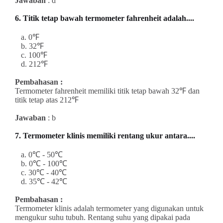
Jawaban
: d
6. Titik tetap bawah termometer fahrenheit adalah....
a. 0℉
b. 32℉
c. 100℉
d. 212℉
Pembahasan :
Termometer fahrenheit memiliki titik tetap bawah
32℉ dan
titik tetap atas
212℉
Jawaban
: b
7. Termometer klinis memiliki rentang ukur antara....
a. 0℃ - 50℃
b. 0℃ - 100℃
c. 30℃ - 40℃
d. 35℃ - 42℃
Pembahasan :
Termometer klinis adalah termometer yang digunakan untuk
mengukur suhu tubuh. Rentang suhu yang dipakai pada