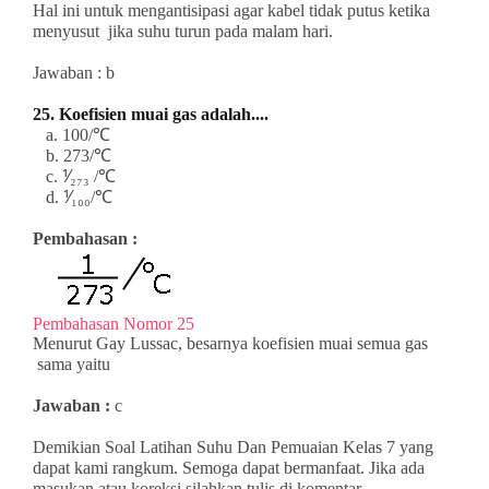
Hal ini untuk mengantisipasi agar kabel tidak putus ketika
menyusut jika suhu turun pada malam hari.
Jawaban : b
25. Koefisien muai gas adalah....
a. 100/℃
b. 273/℃
c. ⅟₂₇₃ /℃
d. ⅟₁₀₀/℃
Pembahasan :
Pembahasan Nomor 25
Menurut Gay Lussac,
besarnya koefisien muai semua gas
sama yaitu
Jawaban :
c
Demikian Soal Latihan Suhu Dan Pemuaian Kelas 7 yang
dapat kami rangkum. Semoga dapat bermanfaat. Jika ada
masukan atau koreksi silahkan tulis di komentar.