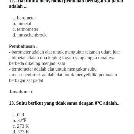
12.
Alat untuk menyelidiki pemuaian berbagai zat padat
adalah ...
a. barometer
b. bimetal
c. termometer
d. musschenbroek
Pembahasan :
- barometer adalah alat untuk mengukur tekanan udara luar
- bimetal adalah dua keping logam yang angka muainya
berbeda dikeling menjadi satu
- termometer adalah alat untuk mengukur suhu
- musschenbroek adalah alat untuk menyelidiki pemuaian
berbagai zat padat
Jawaban
: d
13. Suhu berikut yang
tidak
sama dengan 0℃ adalah...
a. 0°R
b. 32℉
c. 273 K
d. 373 K