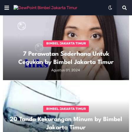
BIMBEL JAKARTA TIMUR
7 Perawatan Sederhana Untuk
Cegukan by Bimbel Jakarta Timur
Agustus 01, 2024
BIMBEL JAKARTA TIMUR
20 Tanda Kekurangan Minum by Bimbel
Jakarta Timur