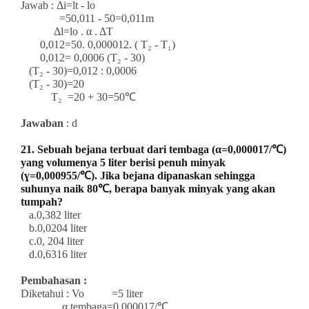
Jawab : Δi=lt - lo
=50,011 - 50=0,011m
Δl=lo . α . ΔT
0,012=50. 0,000012. ( T₂ - T₁)
0,012= 0,0006 (T₂ - 30)
(T₂ - 30)=0,012 : 0,0006
(T₂ - 30)=20
T₂ =20 + 30=50℃
Jawaban
: d
21. Sebuah bejana terbuat dari tembaga (α=0,000017/℃)
yang volumenya 5 liter berisi penuh minyak
(ɣ=0,000955/℃). Jika bejana dipanaskan sehingga
suhunya naik 80℃, berapa banyak minyak yang akan
tumpah?
a.0,382 liter
b.0,0204 liter
c.0, 204 liter
d.0,6316 liter
Pembahasan :
Diketahui : Vo =5 liter
α tembaga=0,000017/℃