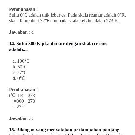
Pembahasan
:
Suhu 0℃ adalah titik lebur es. Pada skala reamur adalah 0°R,
skala fahrenheit 32℉ dan pada skala kelvin adalah 273 K.
Jawaban
: d
14. Suhu 300 K jika diukur dengan skala celcius
adalah....
a. 100℃
b. 50℃
c. 27℃
d. 0℃
Pembahasan
:
t℃=t K - 273
=300 - 273
=27℃
Jawaban :
c
15. Bilangan yang menyatakan pertambahan panjang