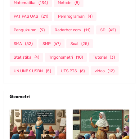
Matematika
(134)
Metode
(8)
PAT PAS UAS
(21)
Pemrograman
(4)
Pengukuran
(9)
Radarhot com
(11)
SD
(42)
SMA
(52)
SMP
(67)
Soal
(25)
Statistika
(4)
Trigonometri
(10)
Tutorial
(3)
UN UNBK USBN
(5)
UTS PTS
(6)
video
(12)
Geometri