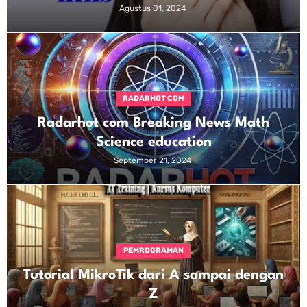
Agustus 01, 2024
RADARHOT COM
Radarhot com Breaking News Math
Science education
September 21, 2024
PEMROGRAMAN
Tutorial MikroTik dari A sampai dengan
Z