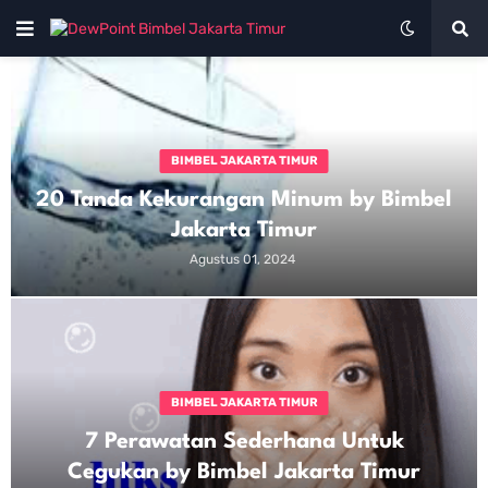
BIMBEL JAKARTA TIMUR
20 Tanda Kekurangan Minum by Bimbel
Jakarta Timur
Agustus 01, 2024
BIMBEL JAKARTA TIMUR
7 Perawatan Sederhana Untuk
Cegukan by Bimbel Jakarta Timur