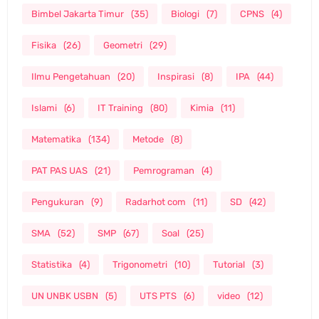
Bimbel Jakarta Timur
(35)
Biologi
(7)
CPNS
(4)
Fisika
(26)
Geometri
(29)
Ilmu Pengetahuan
(20)
Inspirasi
(8)
IPA
(44)
Islami
(6)
IT Training
(80)
Kimia
(11)
Matematika
(134)
Metode
(8)
PAT PAS UAS
(21)
Pemrograman
(4)
Pengukuran
(9)
Radarhot com
(11)
SD
(42)
SMA
(52)
SMP
(67)
Soal
(25)
Statistika
(4)
Trigonometri
(10)
Tutorial
(3)
UN UNBK USBN
(5)
UTS PTS
(6)
video
(12)