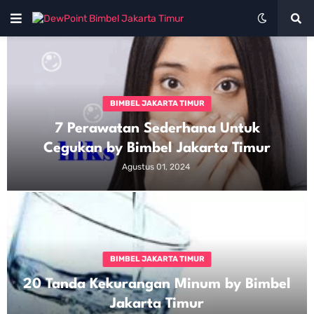
BIMBEL JAKARTA TIMUR
7 Perawatan Sederhana Untuk
Cegukan by Bimbel Jakarta Timur
Agustus 01, 2024
BIMBEL JAKARTA TIMUR
20 Tanda Kekurangan Minum by Bimbel
Jakarta Timur