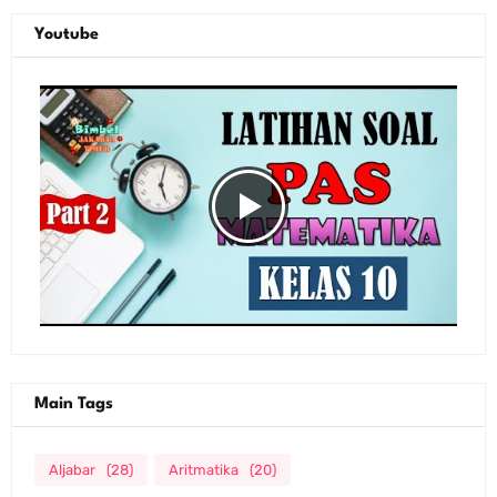
Youtube
Main Tags
Aljabar
(28)
Aritmatika
(20)