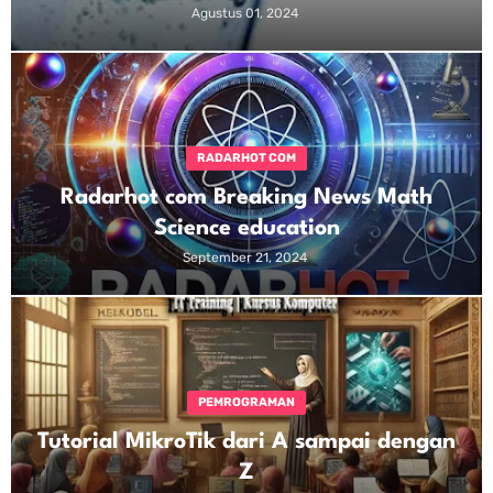
Agustus 01, 2024
RADARHOT COM
Radarhot com Breaking News Math
Science education
September 21, 2024
PEMROGRAMAN
Tutorial MikroTik dari A sampai dengan
Z