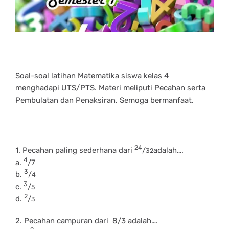
Soal-soal latihan Matematika siswa kelas 4
menghadapi UTS/PTS. Materi meliputi Pecahan serta
Pembulatan dan Penaksiran. Semoga bermanfaat.
24
1. Pecahan paling sederhana dari
/
adalah….
32
4
a.
/7
3
b.
/
4
3
c.
/
5
2
d.
/
3
2. Pecahan campuran dari 8/3 adalah….