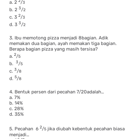
2
a. 2
/
3
3
b. 2
/
2
2
c. 3
/
3
3
d. 3
/
2
3. Ibu memotong pizza menjadi 8bagian. Adik
memakan dua bagian, ayah memakan tiga bagian.
Berapa bagian pizza yang masih tersisa?
2
a.
/
5
3
b.
/
5
3
c.
/
8
5
d.
/
8
4. Bentuk persen dari pecahan 7/20adalah…
a. 7%
b. 14%
c. 28%
d. 35%
2
5. Pecahan 6
/
jika diubah kebentuk pecahan biasa
5
menjadi…