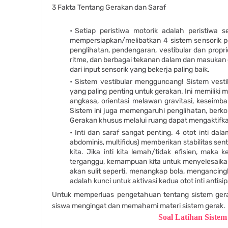
3 Fakta Tentang Gerakan dan Saraf
Setiap peristiwa motorik adalah peristiwa 
mempersiapkan/melibatkan 4 sistem sensorik p
penglihatan, pendengaran, vestibular dan propri
ritme, dan berbagai tekanan dalam dan masukan g
dari input sensorik yang bekerja paling baik.
Sistem vestibular mengguncang! Sistem vesti
yang paling penting untuk gerakan. Ini memiliki 
angkasa, orientasi melawan gravitasi, keseimb
Sistem ini juga memengaruhi penglihatan, berk
Gerakan khusus melalui ruang dapat mengaktifkan
Inti dan saraf sangat penting. 4 otot inti dal
abdominis, multifidus) memberikan stabilitas sen
kita. Jika inti kita lemah/tidak efisien, maka
terganggu, kemampuan kita untuk menyelesaikan
akan sulit seperti. menangkap bola, mengancin
adalah kunci untuk aktivasi kedua otot inti antisipa
Untuk memperluas pengetahuan tentang sistem gera
siswa mengingat dan memahami materi sistem gerak.
Soal Latihan Siste