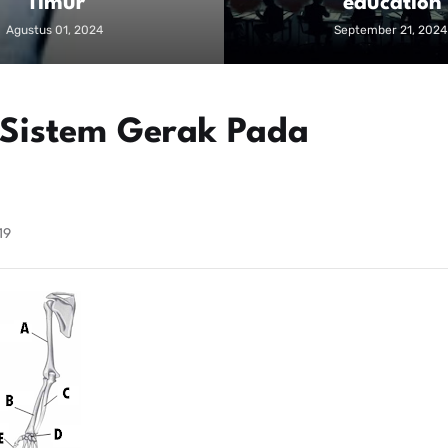
Timur
education
Agustus 01, 2024
September 21, 2024
i Sistem Gerak Pada
19