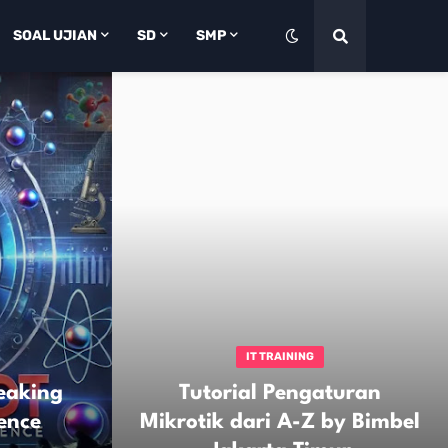
SOAL UJIAN
SD
SMP
IT TRAINING
eaking
Tutorial Pengaturan
ence
Mikrotik dari A-Z by Bimbel