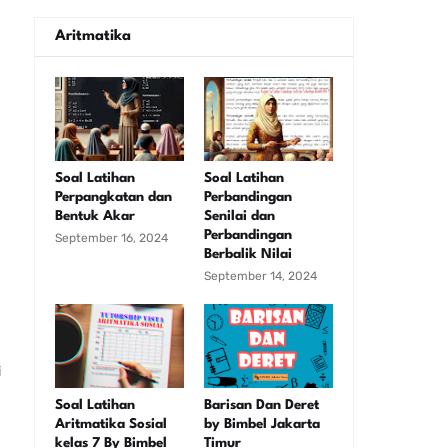
Aritmatika
Soal Latihan
Soal Latihan
Perpangkatan dan
Perbandingan
Bentuk Akar
Senilai dan
Perbandingan
September 16, 2024
Berbalik Nilai
September 14, 2024
i
.
Soal Latihan
Barisan Dan Deret
Aritmatika Sosial
by Bimbel Jakarta
kelas 7 By Bimbel
Timur