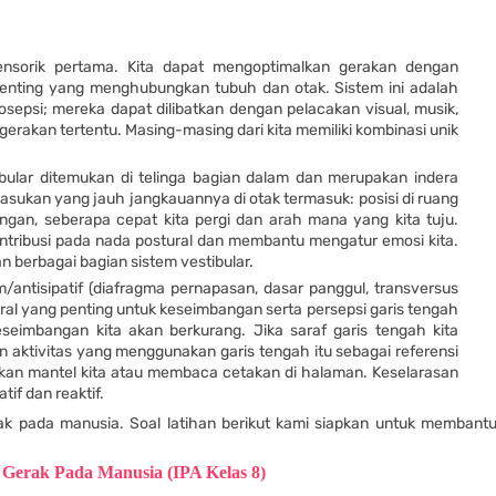
sensorik pertama. Kita dapat mengoptimalkan gerakan dengan
enting yang menghubungkan tubuh dan otak. Sistem ini adalah
osepsi; mereka dapat dilibatkan dengan pelacakan visual, musik,
erakan tertentu. Masing-masing dari kita memiliki kombinasi unik
bular ditemukan di telinga bagian dalam dan merupakan indera
masukan yang jauh jangkauannya di otak termasuk: posisi di ruang
angan, seberapa cepat kita pergi dan arah mana yang kita tuju.
ontribusi pada nada postural dan membantu mengatur emosi kita.
 berbagai bagian sistem vestibular.
am/antisipatif (diafragma pernapasan, dasar panggul, transversus
tral yang penting untuk keseimbangan serta persepsi garis tengah
 keseimbangan kita akan berkurang. Jika saraf garis tengah kita
 aktivitas yang menggunakan garis tengah itu sebagai referensi
gkan mantel kita atau membaca cetakan di halaman. Keselarasan
tif dan reaktif.
k pada manusia. Soal latihan berikut kami siapkan untuk membant
m Gerak Pada Manusia (IPA Kelas 8)