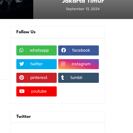
Jakarta Timur
September 13, 2024
Follow Us
whatsapp
facebook
twitter
instagram
pinterest
tumblr
youtube
Twitter