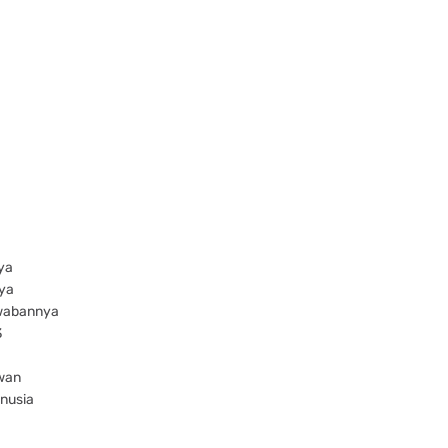
ya
nya
awabannya
3
ewan
anusia