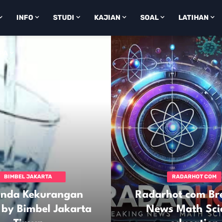
INFO
STUDI
KAJIAN
SOAL
LATIHAN
IPA
BIMBEL JAKARTA
RADARHOT COM
TIMUR
anda Kekurangan
Radarhot com Br
by Bimbel Jakarta
News Math Sci