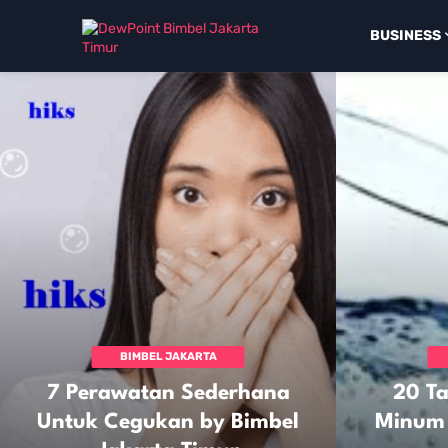
BUSINESS
SMA
BIMBEL JAKARTA
TIMUR
7 Perawatan Sederhana
20 T
Untuk Cegukan by Bimbel
Minum 