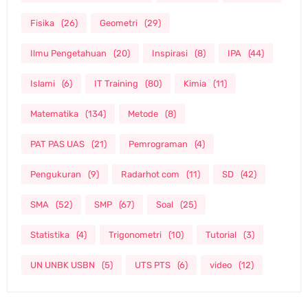
Fisika
(26)
Geometri
(29)
Ilmu Pengetahuan
(20)
Inspirasi
(8)
IPA
(44)
Islami
(6)
IT Training
(80)
Kimia
(11)
Matematika
(134)
Metode
(8)
PAT PAS UAS
(21)
Pemrograman
(4)
Pengukuran
(9)
Radarhot com
(11)
SD
(42)
SMA
(52)
SMP
(67)
Soal
(25)
Statistika
(4)
Trigonometri
(10)
Tutorial
(3)
UN UNBK USBN
(5)
UTS PTS
(6)
video
(12)