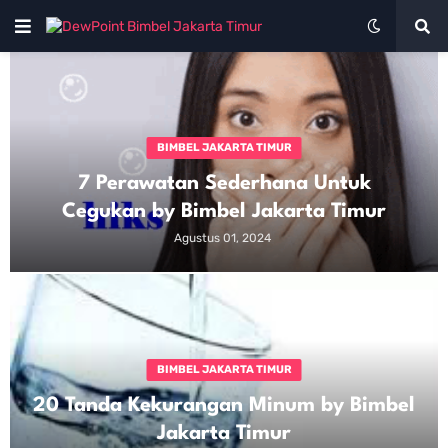
BIMBEL JAKARTA TIMUR
7 Perawatan Sederhana Untuk
Cegukan by Bimbel Jakarta Timur
Agustus 01, 2024
BIMBEL JAKARTA TIMUR
20 Tanda Kekurangan Minum by Bimbel
Jakarta Timur