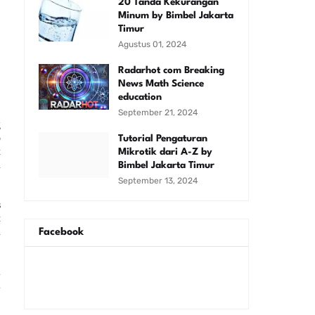
20 Tanda Kekurangan
Minum by Bimbel Jakarta
Timur
Agustus 01, 2024
Radarhot com Breaking
News Math Science
education
September 21, 2024
g
p
Tutorial Pengaturan
t
Mikrotik dari A-Z by
n
Bimbel Jakarta Timur
September 13, 2024
s
t
n
Facebook
i
i
,