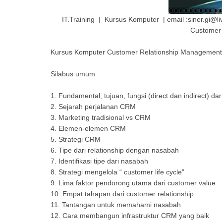
IT.Training | Kursus Komputer | email :siner.gi@
Customer
Kursus Komputer Customer Relationship Management
Silabus umum
1.
Fundamental, tujuan, fungsi (direct dan indirect) da
2.
Sejarah perjalanan CRM
3.
Marketing tradisional vs CRM
4.
Elemen-elemen CRM
5.
Strategi CRM
6.
Tipe dari relationship dengan nasabah
7.
Identifikasi tipe dari nasabah
8.
Strategi mengelola “ customer life cycle”
9.
Lima faktor pendorong utama dari customer value
10.
Empat tahapan dari customer relationship
11.
Tantangan untuk memahami nasabah
12.
Cara membangun infrastruktur CRM yang baik