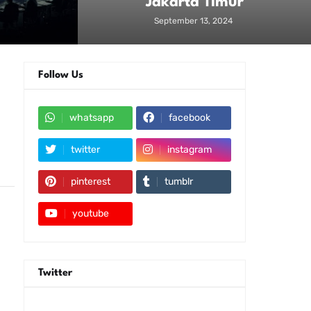
Jakarta Timur
September 13, 2024
Follow Us
whatsapp
facebook
twitter
instagram
pinterest
tumblr
youtube
Twitter