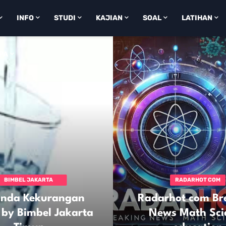
INFO
STUDI
KAJIAN
SOAL
LATIHAN
IPA
BIMBEL JAKARTA
RADARHOT COM
TIMUR
anda Kekurangan
Radarhot com Br
by Bimbel Jakarta
News Math Sci