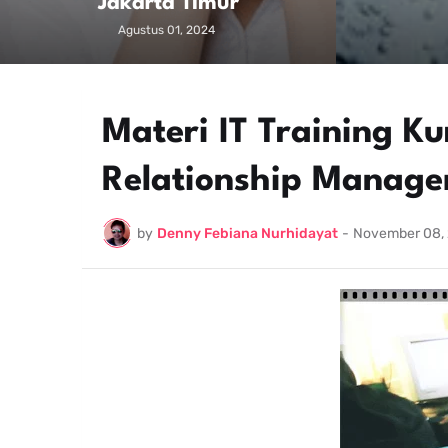
Jakarta Timur
Agustus 01, 2024
Materi IT Training K
Relationship Manag
by
Denny Febiana Nurhidayat
-
November 08,