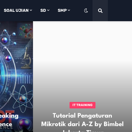
SOAL UJIAN
SD
SMP
IT TRAINING
eaking
Tutorial Pengaturan
ence
Mikrotik dari A-Z by Bimbel