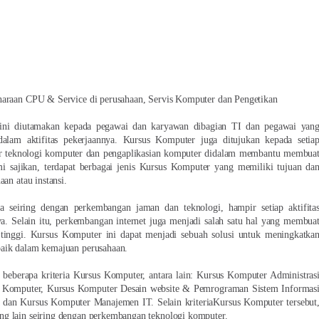
haraan CPU & Service di perusahaan, Servis Komputer dan Pengetikan
ini diutamakan kepada pegawai dan karyawan dibagian TI dan pegawai yan
alam aktifitas pekerjaannya. Kursus Komputer juga ditujukan kepada setia
r teknologi komputer dan pengaplikasian komputer didalam membantu membua
 sajikan, terdapat berbagai jenis Kursus Komputer yang memiliki tujuan da
an atau instansi.
a seiring dengan perkembangan jaman dan teknologi, hampir setiap aktifita
. Selain itu, perkembangan internet juga menjadi salah satu hal yang membua
tinggi. Kursus Komputer ini dapat menjadi sebuah solusi untuk meningkatka
baik dalam kemajuan perusahaan.
beberapa kriteria Kursus Komputer, antara lain: Kursus Komputer Administras
n Komputer, Kursus Komputer Desain website & Pemrograman Sistem Informas
dan Kursus Komputer Manajemen IT. Selain kriteriaKursus Komputer tersebut
g lain seiring dengan perkembangan teknologi komputer.