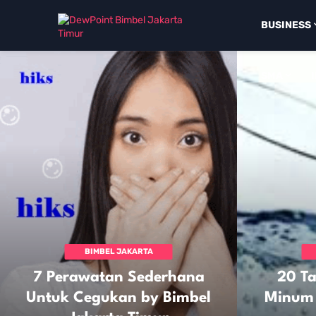
BUSINESS
SMA
BIMBEL JAKARTA
TIMUR
7 Perawatan Sederhana
20 T
Untuk Cegukan by Bimbel
Minum 