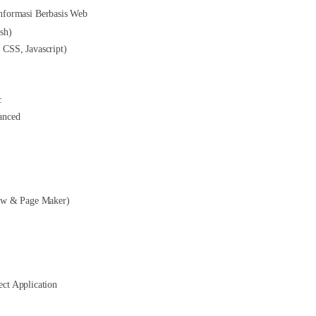
nformasi Berbasis Web
sh)
CSS, Javascript)
c
anced
raw & Page Maker)
ct Application