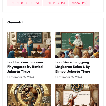
UN UNBK USBN
(5)
UTS PTS
(6)
video
(12)
Geometri
Soal Latihan Teorema
Soal Garis Singgung
Phytagoras by Bimbel
Lingkaran Kelas 8 By
Jakarta Timur
Bimbel Jakarta Timur
September 15, 2024
September 15, 2024