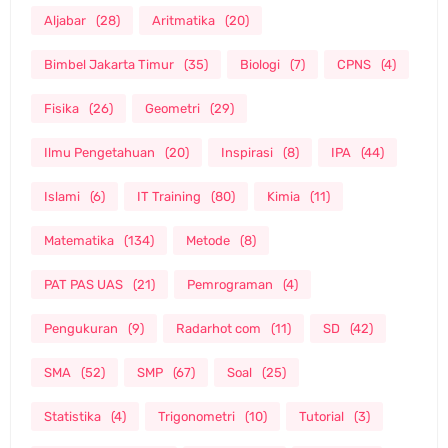
Aljabar
(28)
Aritmatika
(20)
Bimbel Jakarta Timur
(35)
Biologi
(7)
CPNS
(4)
Fisika
(26)
Geometri
(29)
Ilmu Pengetahuan
(20)
Inspirasi
(8)
IPA
(44)
Islami
(6)
IT Training
(80)
Kimia
(11)
Matematika
(134)
Metode
(8)
PAT PAS UAS
(21)
Pemrograman
(4)
Pengukuran
(9)
Radarhot com
(11)
SD
(42)
SMA
(52)
SMP
(67)
Soal
(25)
Statistika
(4)
Trigonometri
(10)
Tutorial
(3)