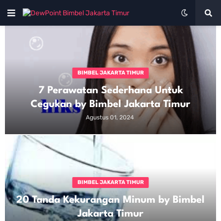
BIMBEL JAKARTA TIMUR
7 Perawatan Sederhana Untuk
Cegukan by Bimbel Jakarta Timur
Agustus 01, 2024
BIMBEL JAKARTA TIMUR
20 Tanda Kekurangan Minum by Bimbel
Jakarta Timur